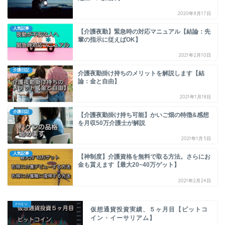
2020年8月17日
人気記事
【介護夜勤】緊急時の対応マニュアル【結論：先
輩の指示に従えばOK】
2021年2月10日
介護日記
介護夜勤掛け持ちのメリットを解説します【結
論：金と自由】
2021年1月18日
介護日記
【介護夜勤掛け持ち可能】かいご畑の特徴&感想
を月収50万介護士が解説
2021年1月5日
人気記事
【神制度】介護資格を無料で取る方法。さらにお
金も貰えます【最大20~40万ゲット】
2021年2月24日
仮想通貨投資実績、５ヶ月目【ビットコ
イン・イーサリアム】