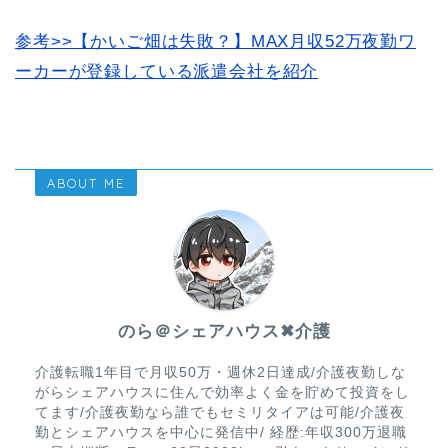
参考>>【かいご畑は失敗？】MAX月収52万夜勤ワ
ーカーが登録している派遣会社を紹介
ABOUT ME
のら＠シェアハウス✖︎介護
介護転職1年目で月収50万・週休2日達成/介護夜勤しな
がらシェアハウスに住んで効率よく金を貯めて投資をし
てます/介護夜勤なら誰でもセミリタイアは可能/介護夜
勤とシェアハウスを中心に発信中/ 経歴:年収300万退職