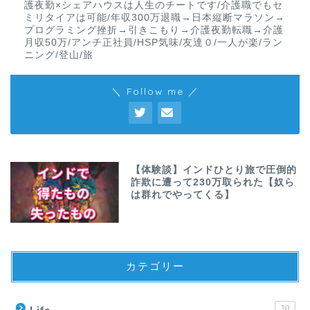
護夜勤×シェアハウスは人生のチートです/介護職でもセ
ミリタイアは可能/年収300万退職→日本縦断マラソン→
プログラミング挫折→引きこもり→介護夜勤転職→介護
月収50万/アンチ正社員/HSP気味/友達０/一人が楽/ラン
ニング/登山/旅
＼ Follow me ／
【体験談】インドひとり旅で圧倒的
詐欺に遭って230万取られた【奴ら
は群れでやってくる】
カテゴリー
10