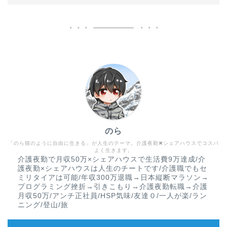
のら
「のら猫のように自由に生きる」が人生のテーマ。介護夜勤✖︎シェアハウスでコスパ
よく生きます。
介護夜勤で月収50万×シェアハウスで生活費9万達成/介
護夜勤×シェアハウスは人生のチートです/介護職でもセ
ミリタイアは可能/年収300万退職→日本縦断マラソン→
プログラミング挫折→引きこもり→介護夜勤転職→介護
月収50万/アンチ正社員/HSP気味/友達０/一人が楽/ラン
ニング/登山/旅