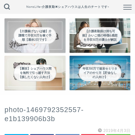
NoraLife~介護夜勤✖︎シェアハウスは人生のチートです~
【介護稼げないは嘘】介
【介護夜勤掛け持ち可
護職で月収50万を稼ぐ手
能】かいご畑の特徴&感想
順【週休2日です】
を月収50万介護士が解説
【裏技】シェアハウス間
年収300万で速攻セミリタ
を無料で引っ越す方法
イアのやり方【貯金なし
【損したくない人向け】
の人向け】
photo-1469792352557-
e1b139906b3b
2019年4月3日