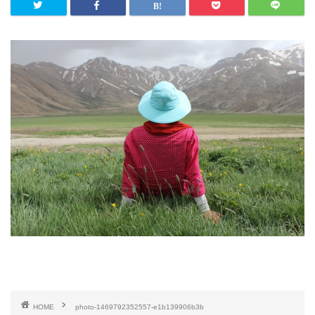
HOME
photo-1469792352557-e1b139906b3b