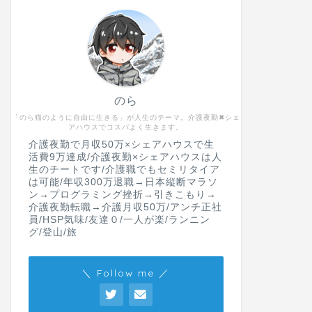
のら
「のら猫のように自由に生きる」が人生のテーマ。介護夜勤✖︎シェ
アハウスでコスパよく生きます。
介護夜勤で月収50万×シェアハウスで生
活費9万達成/介護夜勤×シェアハウスは人
生のチートです/介護職でもセミリタイア
は可能/年収300万退職→日本縦断マラソ
ン→プログラミング挫折→引きこもり→
介護夜勤転職→介護月収50万/アンチ正社
員/HSP気味/友達０/一人が楽/ランニン
グ/登山/旅
＼ Follow me ／