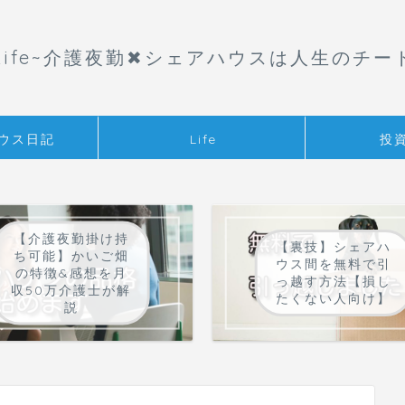
aLife~介護夜勤✖︎シェアハウスは人生のチー
ウス日記
Life
投
【介護夜勤掛け持
【裏技】シェアハ
ち可能】かいご畑
ウス間を無料で引
の特徴&感想を月
っ越す方法【損し
収50万介護士が解
たくない人向け】
説