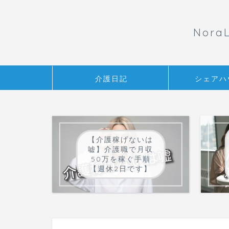
Nor
介護日記
シェアハ
【介護稼げないは
嘘】介護職で月収
50万を稼ぐ手順
【週休2日です】