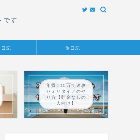
トです~
資日記
旅日記
年収300万で速攻
セミリタイアのや
り方【貯金なしの
人向け】