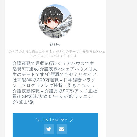
のら
「のら猫のように自由に生きる」が人生のテーマ。介護夜勤✖︎シェ
アハウスでコスパよく生きます。
介護夜勤で月収50万×シェアハウスで生
活費9万達成/介護夜勤×シェアハウスは人
生のチートです/介護職でもセミリタイア
は可能/年収300万退職→日本縦断マラソ
ン→プログラミング挫折→引きこもり→
介護夜勤転職→介護月収50万/アンチ正社
員/HSP気味/友達０/一人が楽/ランニン
グ/登山/旅
＼ Follow me ／