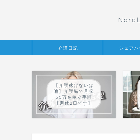
Nor
介護日記
シェアハ
【介護稼げないは
嘘】介護職で月収
50万を稼ぐ手順
【週休2日です】