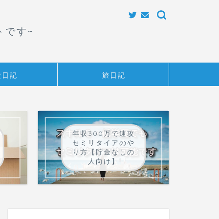
トです~
資日記
旅日記
年収300万で速攻
セミリタイアのや
り方【貯金なしの
人向け】