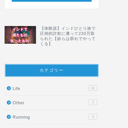
【体験談】インドひとり旅で
圧倒的詐欺に遭って230万取
られた【奴らは群れでやって
くる】
カテゴリー
Life
10
Other
3
Running
4