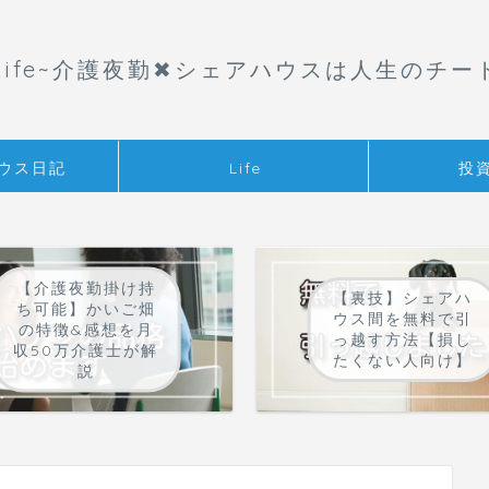
aLife~介護夜勤✖︎シェアハウスは人生のチー
ウス日記
Life
投
【介護夜勤掛け持
【裏技】シェアハ
ち可能】かいご畑
ウス間を無料で引
の特徴&感想を月
っ越す方法【損し
収50万介護士が解
たくない人向け】
説