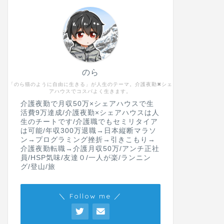
のら
「のら猫のように自由に生きる」が人生のテーマ。介護夜勤✖︎シェ
アハウスでコスパよく生きます。
介護夜勤で月収50万×シェアハウスで生
活費9万達成/介護夜勤×シェアハウスは人
生のチートです/介護職でもセミリタイア
は可能/年収300万退職→日本縦断マラソ
ン→プログラミング挫折→引きこもり→
介護夜勤転職→介護月収50万/アンチ正社
員/HSP気味/友達０/一人が楽/ランニン
グ/登山/旅
＼ Follow me ／