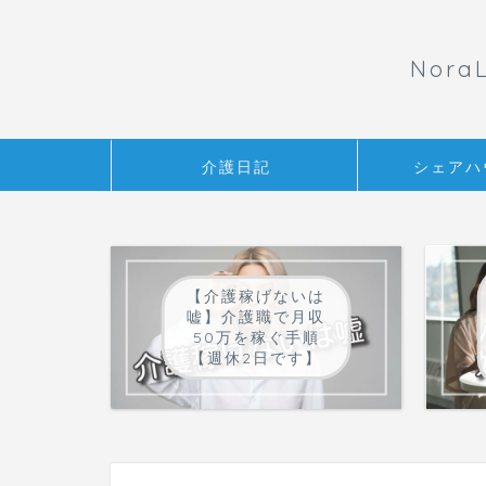
Nor
介護日記
シェアハ
【介護稼げないは
嘘】介護職で月収
50万を稼ぐ手順
【週休2日です】