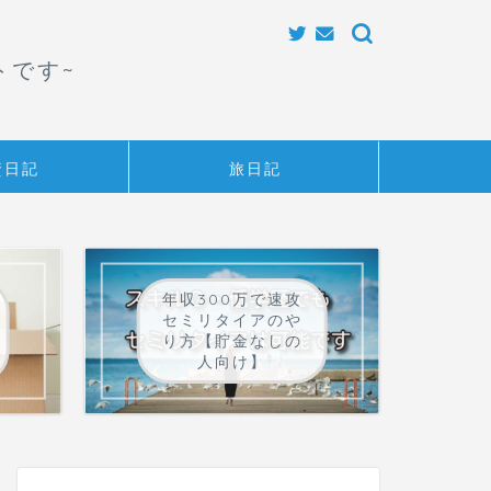
トです~
資日記
旅日記
年収300万で速攻
セミリタイアのや
り方【貯金なしの
人向け】