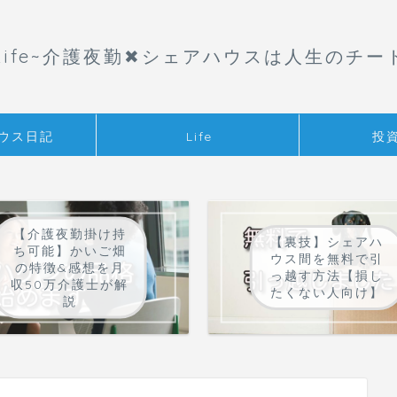
aLife~介護夜勤✖︎シェアハウスは人生のチー
ウス日記
Life
投
【介護夜勤掛け持
【裏技】シェアハ
ち可能】かいご畑
ウス間を無料で引
の特徴&感想を月
っ越す方法【損し
収50万介護士が解
たくない人向け】
説